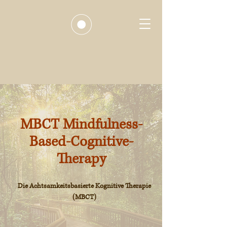
MBCT Mindfulness-
Based-Cognitive-
Therapy
Die Achtsamkeitsbasierte Kognitive Therapie
(MBCT)