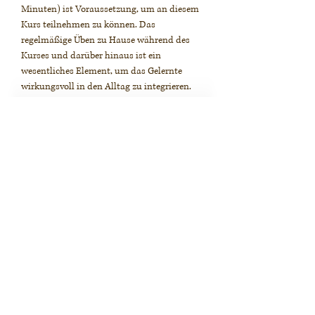
Minuten) ist Voraussetzung, um an diesem
Kurs teilnehmen zu können. Das
regelmäßige Üben zu Hause während des
Kurses und darüber hinaus ist ein
wesentliches Element, um das Gelernte
wirkungsvoll in den Alltag zu integrieren.
Kursgebühr: 450,00 € (Ermäßigung auf
Anfrage)
Aktuelle Kurstermine
Im Mittelpunkt des MBCT – Programms
stehen:
Achtsamkeitsübungen im Sitzen, Liegen und in
Bewegung
Achtsamkeitsübungen im Alltag
Erkennen von automatisch ablaufenden