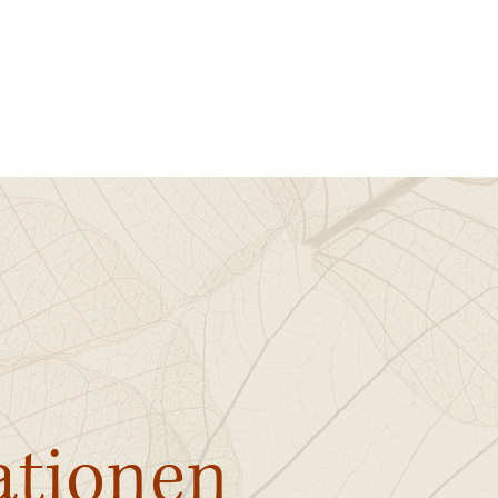
ome
Über mich
MBSR
MBCT
Supervision
Begleitung
ationen