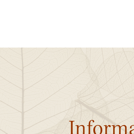
H
Inform